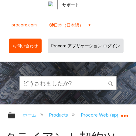
サポート
procore.com
日本（日本語）
お問い合わせ
Procore アプリケーション ログイン
グローバル階層を展開/折りたたむ
グ
ホーム
Products
Procore Web (app.proco