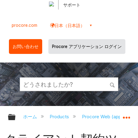
サポート
procore.com
日本（日本語）
お問い合わせ
Procore アプリケーション ログイン
グローバル階層を展開/折りたたむ
グ
ホーム
Products
Procore Web (app.proco