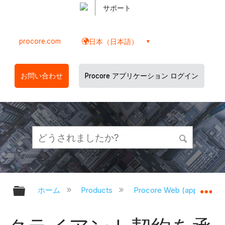
サポート
procore.com
日本（日本語）
お問い合わせ
Procore アプリケーション ログイン
グローバル階層を展開/折りたたむ
グ
ホーム
Products
Procore Web (app.proco