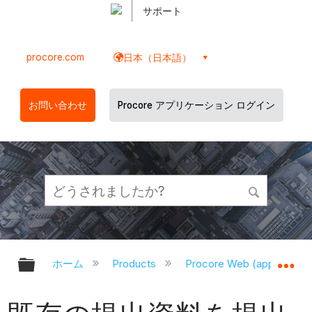
サポート
procore.com
日本（日本語）
お問い合わせ
Procore アプリケーション ログイン
グローバル階層を展開/折りたたむ
グ
ホーム
Products
Procore Web (app.proco