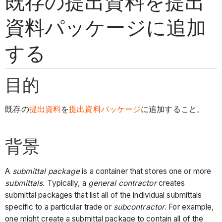
既存の提出資料を提出
資料パッケージに追加
する
目的
既存の
提出資料
を
提出資料パッケージ
に追加すること。
背景
A
submittal package
is a container that stores one or more
submittals
. Typically, a
general contractor
creates
submittal packages that list all of the individual submittals
specific to a particular trade or
subcontractor
. For example,
one might create a submittal package to contain all of the