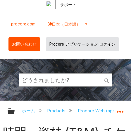
サポート
procore.com
日本（日本語）
お問い合わせ
Procore アプリケーション ログイン
グローバル階層を展開/折りたたむ
グ
ホーム
Products
Procore Web (app.proco