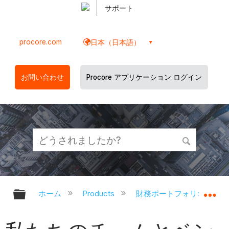
サポート
procore.com
日本（日本語）
お問い合わせ
Procore アプリケーション ログイン
グローバル階層を展開/折りたたむ
グ
ホーム
Products
財務ポートフォリオと資