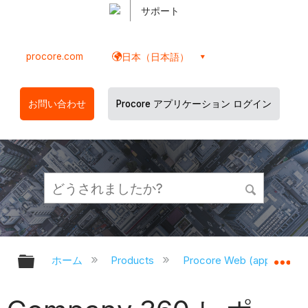
サポート
procore.com
日本（日本語）
お問い合わせ
Procore アプリケーション ログイン
グローバル階層を展開/折りたたむ
グ
ホーム
Products
Procore Web (app.proco