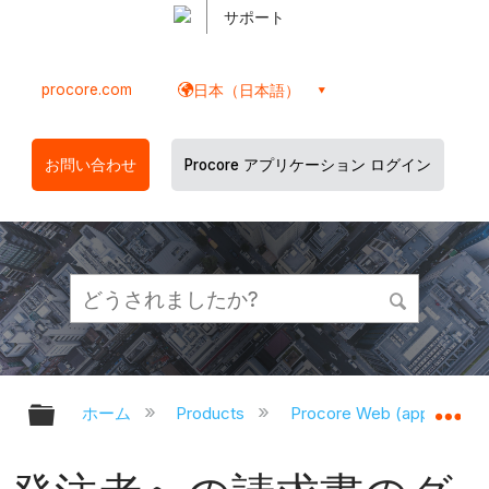
サポート
procore.com
日本（日本語）
お問い合わせ
Procore アプリケーション ログイン
グローバル階層を展開/折りたたむ
グ
ホーム
Products
Procore Web (app.proco