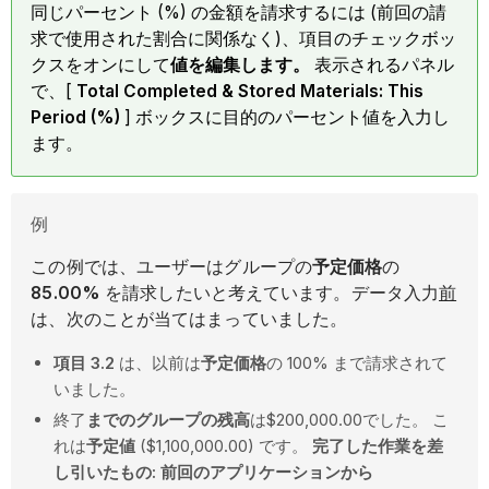
同じパーセント (%) の金額を請求するには (前回の請
求で使用された割合に関係なく)、項目のチェックボッ
クスをオンにして
値を編集します。
表示されるパネル
で、[
Total Completed & Stored Materials: This
Period (%)
] ボックスに目的のパーセント値を入力し
ます。
例
この例では、ユーザーはグループの
予定価格
の
85.00%
を請求したいと考えています。データ入力
前
は、次のことが当てはまっていました。
項目 3.2
は、以前は
予定価格
の 100% まで請求されて
いました。
終了
までのグループの残高
は$200,000.00でした。 こ
れは
予定値
($1,100,000.00) です。
完了した作業を差
し引いたもの: 前回のアプリケーションから