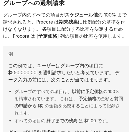
グループへの過剰請求
グループ内のすべての項目が
スケジュール値
の 100% まで
請求されると、Procore は
期末残高
に比例配分の基準を付
けなくなります。 各項目に配分する比率を決定するため
に、Procore は [
予定価格
] 列の項目の比率を使用します。
例
この例では、ユーザーはグループ内の項目に
$550,000.00 を過剰請求したいと考えています。 デ
ータ入力
の前に
は、次のことが当てはまります。
グループのすべての項目は、
以前に予定価格
の 100%
を請求されています。 これは、
予定価格
の金額と
前回
の申請から ($)
の金額を比較することによって記録さ
れます。
すべての項目の
終了までの残高
は $0.00 です。