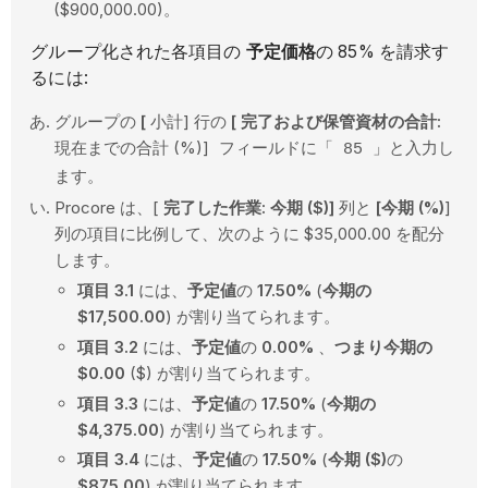
($900,000.00)。
グループ化された各項目の
予定価格
の 85% を請求す
るには:
グループの
[
小計] 行の
[ 完了および保管資材の合計:
現在までの合計 (%)]
フィールドに「 85 」と入力し
ます。
Procore は、[
完了した作業: 今期 ($)]
列と
[今期 (%)
]
列の項目に比例して、次のように $35,000.00 を配分
します。
項目 3.1
には、
予定値
の
17.50%
(
今期の
$17,500.00
) が割り当てられます。
項目 3.2
には、
予定値
の
0.00%
、
つまり今期の
$0.00
($) が割り当てられます。
項目 3.3
には、
予定値
の
17.50%
(
今期の
$4,375.00
) が割り当てられます。
項目 3.4
には、
予定値
の
17.50%
(
今期 ($)
の
$875.00
) が割り当てられます。