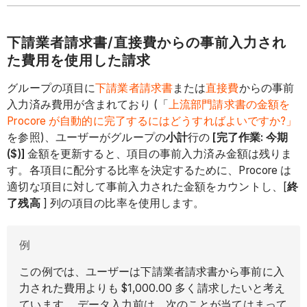
下請業者請求書/直接費からの事前入力され
た費用を使用した請求
グループの項目に
下請業者請求書
または
直接費
からの事前
入力済み費用が含まれており (「
上流部門請求書の金額を
Procore が自動的に完了するにはどうすればよいですか?」
を参照)、ユーザーがグループの
小計
行の
[完了作業: 今期
($)]
金額を更新すると、項目の事前入力済み金額は残りま
す。各項目に配分する比率を決定するために、Procore は
適切な項目に対して事前入力された金額をカウントし、[
終
了残高
] 列の項目の比率を使用します。
例
この例では、ユーザーは下請業者請求書から事前に入
力された費用よりも $1,000.00 多く請求したいと考え
ています。 データ入力
前
は、次のことが当てはまって