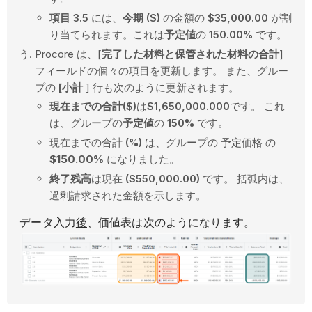
項目 3.5
には、
今期 ($)
の金額の
$35,000.00
が割
り当てられます。これは
予定値
の
150.00%
です。
Procore は、[
完了した材料と保管された材料の合計
]
フィールドの個々の項目を更新します。 また、グルー
プの
[小計
] 行も次のように更新されます。
現在までの合計($)
は
$1,650,000.000
です。 これ
は、グループの
予定値
の
150%
です。
現在までの合計
(%)
は、グループの 予定価格 の
$150.00%
になりました。
終了残高
は現在
($550,000.00)
です。 括弧内は、
過剰請求された金額を示します。
データ入力
後
、価値表は次のようになります。