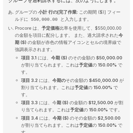
グループを過剰請求するには、次のようにします。
グループの
小計
行の[完了作業:
この期間 ($)] フィー
ルドに
550,000.00 と入力します。
Procore は、
予定価格
比率を使用して、$550,000.00
の金額を項目に配分します。 また、過大請求された
今
期 ($)
の金額が赤色の情報アイコンとセルの境界線で
強調表示されます。
項目 3.1
には、
今期 ($)
のその金額の
$50,000.00
が割り当てられます。これは
予定値
の
150.00%
で
す。
項目 3.2
には、
今期の
その金額の
$450,000.00
が
割り当てられます。これは
予定値
の
150.00%
で
す。
項目 3.3
には、今
期 ($)
の金額の
$12,500.00
が割
り当てられます。これは
予定値
の
150.00%
です。
項目 3.4
には、
今期 ($)
のその金額の
$2,500.00
が割り当てられます。これは
予定値
の
150.00%
で
す。