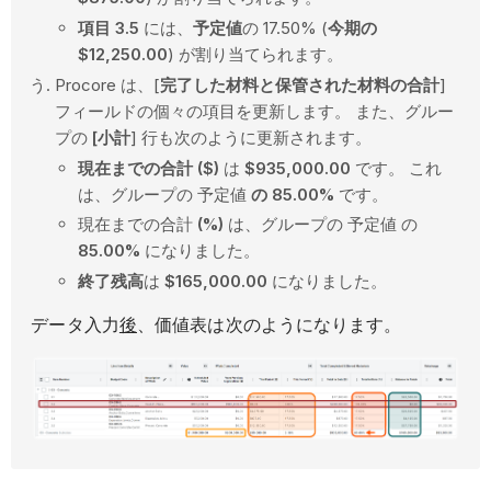
項目 3.5
には、
予定値
の 17.50% (
今期の
$12,250.00
) が割り当てられます。
Procore は、[
完了した材料と保管された材料の合計
]
フィールドの個々の項目を更新します。 また、グルー
プの
[小計
] 行も次のように更新されます。
現在までの合計 ($)
は
$935,000.00
です。 これ
は、グループの 予定値
の
85.00%
です。
現在までの合計
(%)
は、グループの 予定値 の
85.00%
になりました。
終了残高
は
$165,000.00
になりました。
データ入力
後
、価値表は次のようになります。