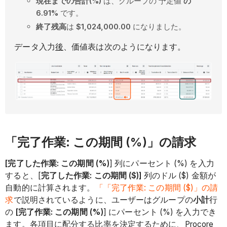
現在までの合計(%)
は、グループの 予定値
の
6.91%
です。
終了残高
は
$1,024,000.00
になりました。
データ入力
後
、価値表は次のようになります。
「完了作業: この期間 (%)」の請求
[完了した作業: この期間 (%)
] 列にパーセント (%) を入力
すると、[
完了した作業: この期間 ($)]
列のドル ($) 金額が
自動的に計算されます。
「「完了作業: この期間 ($)」の請
求
で説明されているように、ユーザーはグループの
小計
行
の
[完了作業: この期間 (%)
] にパーセント (%) を入力でき
ます。各項目に配分する比率を決定するために、Procore