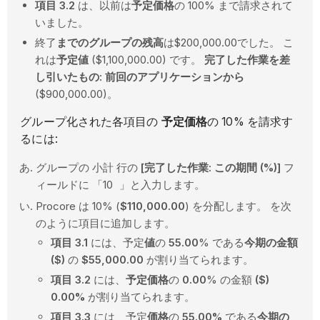
項目 3.2
は、以前は
予定価格
の 100% まで請求されて
いました。
終了
までのグループの残高
は$200,000.00でした。 こ
れは
予定値
($1,100,000.00) です。
完了した作業を差
し引いたもの: 前回のアプリケーションから
($900,000.00)。
グループ化された各項目の
予定価格
の 10% を請求す
るには:
グループの
小計 行の
[完了した作業: この期間 (%)]
フ
ィールドに 「10
」と入力します。
Procore は 10% (
$110,000.00
) を分配します。 を次
のように項目に追加します。
項目 3.1
には、予定
値
の
55.00
% である
今期の金額
($)
の
$55,000.00
が割り当てられます。
項目 3.2
には、
予定価格
の
0.00
% の金額
($)
0.00%
が割り当てられます。
項目 3.3
には、予定
価格
の
55.00%
である
今期の