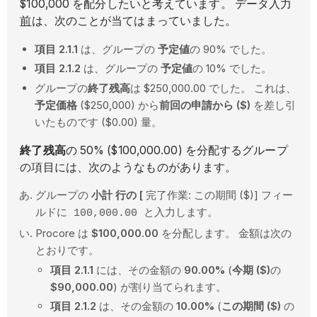
$100,000 を配分したいと考えています。 データ入力
前
は、次のことが当てはまっていました。
項目 2.1.1
は、グループの
予定値
の 90% でした。
項目 2.1.2
は、グループの
予定値
の 10% でした。
グループの
終了残高
は $250,000.00 でした。 これは、
予定価格
($250,000) から
前回の申請から ($)
を差し引
いたものです ($0.00) 量。
終了残高
の 50% ($100,000.00) を分配するグループ
の項目には、次のようなものがあります。
グループの
小計
行の [
完了作業: この期間 ($)] フィー
ルドに
100,000.00 と入力します。
Procore は
$100,000.00
を分配します。 金額は次の
とおりです。
項目 2.1.1
には、その金額の
90.00%
(
今期 ($)
の
$90,000.00
) が割り当てられます。
項目 2.1.2
は、その金額の
10.00%
(
この期間 ($)
の