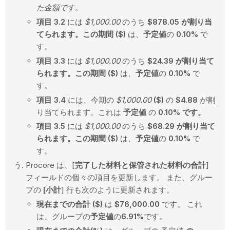
た金額です。
項目 3.2
には
$1,000.00
のうち
$878.05 が割り当
てられます。
この期間 ($)
は、
予定値
の
0.10%
で
す。
項目 3.3
には
$1,000.00
のうち
$24.39 が割り当て
られます。
この期間 ($)
は、
予定値
の
0.10%
で
す。
項目 3.4
には、今期の
$1,000.00
($)
の
$4.88
が割
り当てられます。これは
予定値
の
0.10% です。
項目 3.5
には
$1,000.00
のうち
$68.29 が割り当て
られます。
この期間 ($)
は、
予定値
の
0.10%
で
す。
Procore は、[
完了した材料と保管された材料の合計
]
フィールドの個々の項目を更新します。 また、グルー
プの
[小計
] 行も次のように更新されます。
現在までの合計 ($)
は
$76,000.00
です。 これ
は、グループの
予定値
の
6.91%
です。