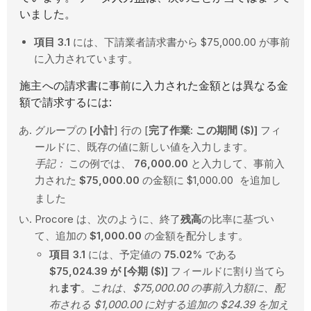
いました。
項目 3.1
には、下請業者請求書から $75,000.00 が事前
に入力されています。
施主への請求書に事前に入力された金額とは異なる金
額で請求するには:
グループの
[小計
] 行の [
完了作業: この期間 ($)]
フィ
ールドに、既存の値に新しい値を入力します。
手記：
この例では、
76,000.00
と入力して、事前入
力された
$75,000.00
の金額に $1,000.00
を追加し
ました
Procore は、次のように、終了
残高
の比率に基づい
て、追加の
$1,000.00
の金額を配分します。
項目 3.1
には、予定値の
75.02
% である
$75,024.39
が [
今期 ($)]
フィールドに割り当てら
れ
ます
。
これは、$75,000.00 の事前入力額に、配
布される $1,000.00 に対する追加の $24.39 を加え