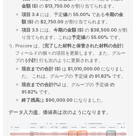
金額 ($)
の
$13,750.00
が割り当てられます。
項目 3.4
には、予定
値
の
55.00%
である
今期の金
額 ($)
の
$2,750.00
が割り当てられます。
項目 3.5
には、
今期の金額 ($)
の
$38,500.00
が割
り当てられます。これは
予定値
の
55.00%
です。
Procore は、[
完了した材料と保管された材料の合計
]
フィールドの個々の項目を更新します。 また、グルー
プの
[小計
] 行も次のように更新されます。
現在までの合計 ($)
は
$1,010,000.00
になりまし
た。 これは、グループの 予定値
の
91.82%
です。
現在までの合計(%)
は、グループの 予定値
の
91.82%
です。
終了残高
は
$90,000.00
になりました。
データ入力
後
、価値表は次のようになります。