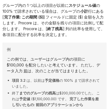
グループ内の 1 つ以上の項目が以前に
スケジュール値
の
100% で請求されている場合は、グループの
小計
行にある
[
完了作業: この期間 ($)]
フィールドに固定 ($) 金額を入力
します。Procore は、その金額を残りの項目に比例して配
分します。 Procore は、[
終了残高
] 列の比率を使用して、
各項目に配分する比率を決定します。
例
この例では、ユーザーはグループ内の項目に
$100,000 を配分したいと考えています。 ただし、デ
ータ入力
前
は、次のことが当てはまりました。
項目 3.2
は、以前は
予定価格
の 100% まで請求されて
いました。
終了
までのグループの残高
は$200,000.00でした。 こ
れは
予定値
($1,100,000.00) です。
完了した作業を差
し引いたもの: 前回のアプリケーションから