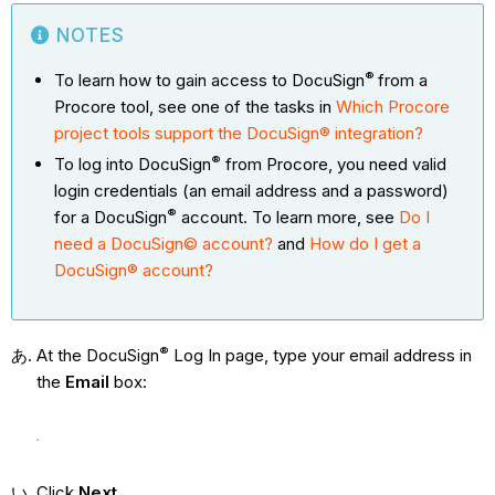
NOTES
®
To learn how to gain access to DocuSign
from a
Procore tool, see one of the tasks in
Which Procore
project tools support the DocuSign® integration?
®
To log into DocuSign
from Procore, you need valid
login credentials (an email address and a password)
®
for a DocuSign
account. To learn more, see
Do I
need a DocuSign© account?
and
How do I get a
DocuSign® account?
®
At the DocuSign
Log In page, type your email address in
the
Email
box:
Click
Next
.