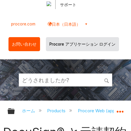
サポート
procore.com
日本（日本語）
お問い合わせ
Procore アプリケーション ログイン
グローバル階層を展開/折りたたむ
グ
ホーム
Products
Procore Web (app.proco