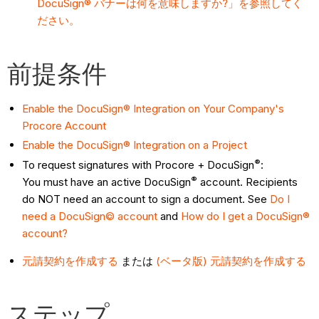
DocuSign® バナーは何を意味しますか?」を参照してく
ださい。
前提条件
Enable the DocuSign® Integration on Your Company's
Procore Account
Enable the DocuSign® Integration on a Project
®
To request signatures with Procore + DocuSign
:
®
You must have an active DocuSign
account. Recipients
do NOT need an account to sign a document. See
Do I
need a DocuSign© account
and
How do I get a DocuSign®
account?
元請契約を作成する
または
(ベータ版) 元請契約を作成する
ステップ