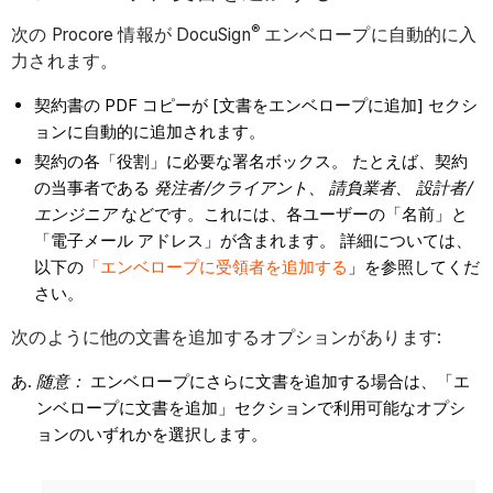
®
次の Procore 情報が DocuSign
エンベロープに自動的に入
力されます。
契約書の PDF コピーが [文書をエンベロープに追加] セクシ
ョンに自動的に追加されます。
契約の各「役割」に必要な署名ボックス。 たとえば、契約
の当事者である
発注者/クライアント
、
請負業者
、
設計者/
エンジニア
などです。これには、各ユーザーの「名前」と
「電子メール アドレス」が含まれます。 詳細については、
以下の
「エンベロープに受領者を追加する
」を参照してくだ
さい。
次のように他の文書を追加するオプションがあります:
随意：
エンベロープにさらに文書を追加する場合は、「エ
ンベロープに文書を追加」セクションで利用可能なオプシ
ョンのいずれかを選択します。