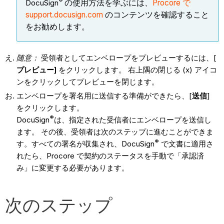
®
DocuSign
の使用方法を学ぶには、
Procore で
support.docusign.com
のコンテンツを確認すること
をお勧めします。
随意：
受領者としてエンベロープをプレビューするには、[
プレビュー]
をクリックします。 右上隅の閉じる (x) アイコ
ンをクリックしてプレビューを閉じます。
エンベロープを署名用に送信する準備ができたら、[
送信
]
をクリックします。
®
DocuSign
は、指定された受信者にエンベロープを送信し
ます。 その後、受領者は次のステップに進むことができま
®
す。すべての署名が収集され、DocuSign
で文書に適用さ
れたら、Procore で契約のステータスを手動で「承認済
み」に変更する必要があります。
次のステップ