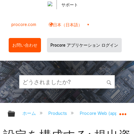
サポート
procore.com
日本（日本語）
お問い合わせ
Procore アプリケーション ログイン
グローバル階層を展開/折りたたむ
グ
ホーム
Products
Procore Web (app.proco