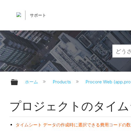
サポート
グローバル階層を展開/折りたたむ
ホーム
Products
Procore Web (app.pr
プロジェクトのタイムシ
タイムシート データの作成時に選択できる費用コードの数