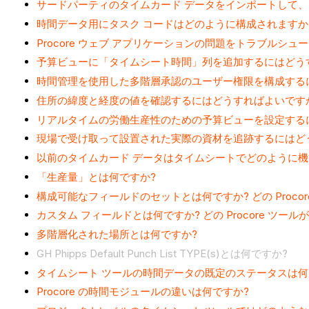
サードパーティのタイムカード データをインポートして、P
時間データ用にタスク コードはどのように構成されますか
Procore ウェブ アプリケーションの問題をトラブルシ
予算ビューに「タイムシート時間」列を追加するにはどう
時間管理を使用した多階層承認のユーザー権限を構成する
住所の緯度と経度の値を確認するにはどうすればよいです
リアルタイムの労働生産性のための予算ビューを設定する
現場で受け取って設置された実際の資材を追跡するにはど
以前のタイムカード データはタイムシートでどのように機
「生産量」とは何ですか?
構成可能なフィールドのセットとは何ですか? どの Proco
カスタム フィールドとは何ですか? どの Procore ツ
多階層化された場所とは何ですか?
GH Phipps Default Punch List TYPE(s)とは何ですか?
タイムシート ツールの時間データの既定のステータスは何
Procore の時間モジュールの違いは何ですか?