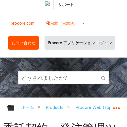
サポート
procore.com
日本（日本語）
お問い合わせ
Procore アプリケーション ログイン
グローバル階層を展開/折りたたむ
グ
ホーム
Products
Procore Web (app.proco