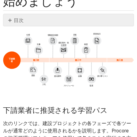
始めましょう
目次
下
変更指示
請
仕様
日報
情報提供依頼
業
委託契約・発
文書
検査
注管理
者
に
下請業
施工前
施工後
施工中
者
推
奨
図面
提出資料
会議
残工事リスト
さ
入札
スケジュール
監査
れ
る
学
下請業者に推奨される学習パス
習
パ
次のリンクでは、建設プロジェクトの各フェーズで各ツー
ス
ルが通常どのように使用されるかを説明します。Procore
施