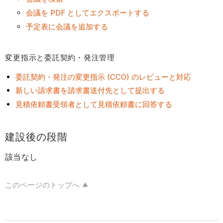
示
会議を PDF としてエクスポートする
と
予定表に会議を追加する
委
託
契
変更指示と委託契約・発注管理
約・
委託契約・発注の変更指示 (CCO) のレビューと対応
発
注
新しい請求書を請求書送付先として提出する
管
見積依頼書受領者として見積依頼書に回答する
理
建
建設後の段階
設
後
該当なし
の
段
このページのトップへ
階