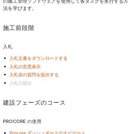
の施工管理ソフトウェアを使用して各タスクを実行する方
工
法を学びます。
前
段
階
施工前段階
入
札
入札
建
入札文書をダウンロードする
設
フ
入札の意思表示
ェ
入札前の質問を提出する
ー
入札の提出
ズ
の
コ
建設フェーズのコース
ー
ス
PROCORE の使用
Procore
の
Procore ダッシュボードのナビゲート