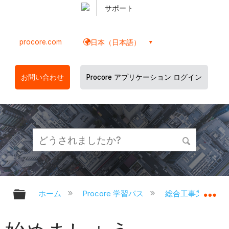
サポート
procore.com
日本（日本語）
お問い合わせ
Procore アプリケーション ログイン
グローバル階層を展開/折りたたむ
グ
ホーム
Procore 学習パス
総合工事業者