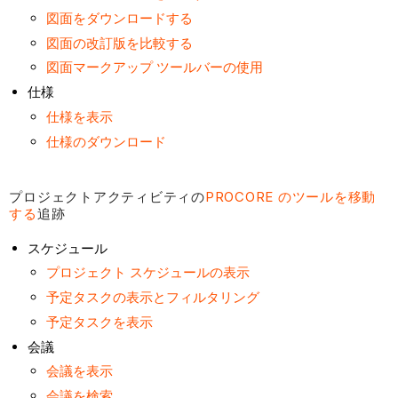
図面をダウンロードする
テ
ィ
図面の改訂版を比較する
の
図面マークアップ ツールバーの使用
Procore
仕様
の
仕様を表示
ツ
仕様のダウンロード
ー
ル
を
プロジェクトアクティビティの
PROCORE のツールを移動
移
する
追跡
動
スケジュール
す
プロジェクト スケジュールの表示
る
予定タスクの表示とフィルタリング
追
跡
予定タスクを表示
変
会議
更
会議を表示
指
会議を検索