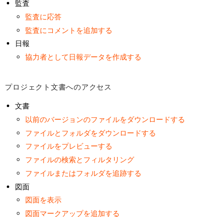
監査
文
監査に応答
書
へ
監査にコメントを追加する
の
日報
ア
協力者として日報データを作成する
ク
セ
プロジェクト文書へのアクセス
ス
プ
文書
ロ
以前のバージョンのファイルをダウンロードする
ジ
ファイルとフォルダをダウンロードする
ェ
ファイルをプレビューする
ク
ト
ファイルの検索とフィルタリング
ア
ファイルまたはフォルダを追跡する
ク
図面
テ
図面を表示
ィ
図面マークアップを追加する
ビ