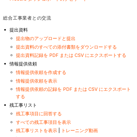
使
用
総合工事業者との交流
総
合
提出資料
工
提出物のアップロードと提出
事
提出資料のすべての添付書類をダウンロードする
業
提出資料記録を PDF または CSV にエクスポートする
者
情報提供依頼
と
情報提供依頼を作成する
の
交
情報提供依頼を表示
流
情報提供依頼の記録を PDF または CSV にエクスポート
プ
する
ロ
残工事リスト
ジ
残工事項目に回答する
ェ
すべての残工事項目を表示
ク
残工事リストを表示
|
トレーニング動画
ト