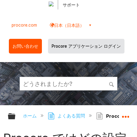
サポート
procore.com
日本（日本語）
お問い合わせ
Procore アプリケーション ログイン
グローバル階層を展開/折りたたむ
グ
ホーム
よくある質問
Procore 